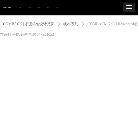
Control Render
Error!ControlType:productSlideBind,StyleName:Style1,ColorName:Item0,Message:
ControlType:productSlideBind Error:未将对象引用设置到对象的实例。
COMBACK | 潮流箱包设计品牌
ꄲ
帆布系列
ꄲ
COMBACK G.S.H Re/worked帆
布系列 手提/斜挎包c01047 c01052