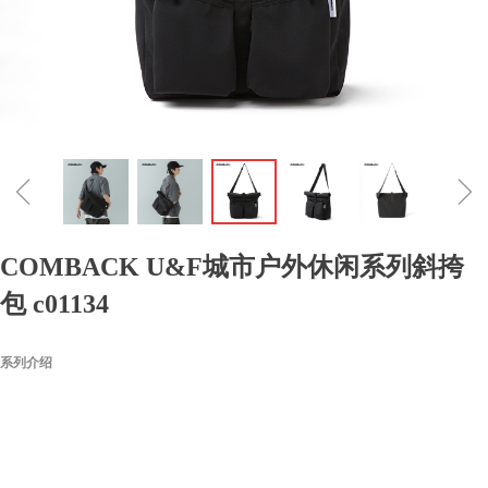
ꁆ
ꁇ
COMBACK U&F城市户外休闲系列斜挎
包 c01134
系列介绍