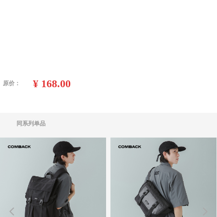
¥
168.00
原价：
同系列单品
넳
넲