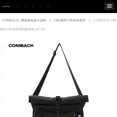
Control Render
Error!ControlType:productSlideBind,StyleName:Style1,ColorName:Item0,Message:
ControlType:productSlideBind Error:未将对象引用设置到对象的实例。
COMBACK | 潮流箱包设计品牌
ꄲ
U&F城市户外休闲系列
ꄲ
COMBACK U&F
城市户外休闲系列斜挎包 c01134